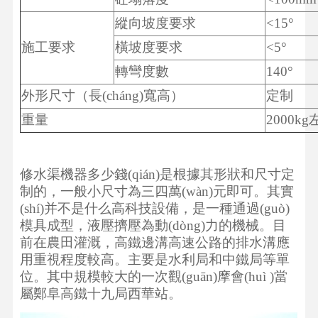
縱向坡度要求
<15°
施工要求
橫坡度要求
<5°
轉彎度數
140°
外形尺寸（長(cháng)寬高）
定制
重量
2000k
修水渠機器多少錢(qián)是根據其形狀和尺寸定
制的，一般小尺寸為三四萬(wàn)元即可。其實
(shí)并不是什么高科技設備，是一種通過(guò)
模具成型，液壓擠壓為動(dòng)力的機械。目
前在農田灌溉，高鐵邊溝高速公路的排水溝應
用重視程度較高。主要是水利局和中鐵局等單
位。其中規模較大的一次觀(guān)摩會(huì )當
屬鄭阜高鐵十九局西華站。