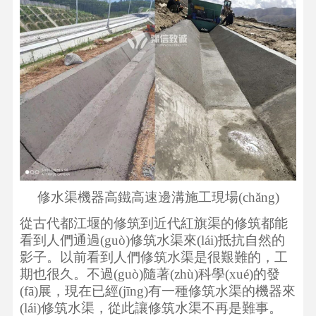
修水渠機器高鐵高速邊溝施工現場(chǎng)
從古代都江堰的修筑到近代紅旗渠的修筑都能
看到人們通過(guò)修筑水渠來(lái)抵抗自然的
影子。以前看到人們修筑水渠是很艱難的，工
期也很久。不過(guò)隨著(zhù)科學(xué)的發
(fā)展，現在已經(jīng)有一種修筑水渠的機器來
(lái)修筑水渠，從此讓修筑水渠不再是難事。