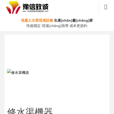
混凝土水渠現澆設備
生產(chǎn)廠(chǎng)家
性能穩定 現場(chǎng)指導 成本更節約
修水渠機器