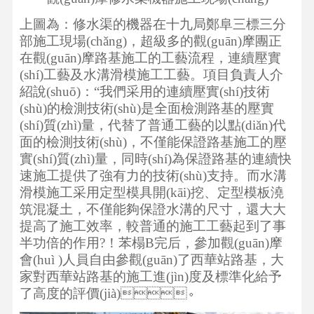
上圖為：修水渠的機器在十九局鄭阜三標三分
部施工現場(chǎng)，超級多的觀(guān)摩團正
在觀(guān)摩路基施工的工藝流程，連續壓實
(shí)工藝及水溝滑模施工工藝。項目負責人介
紹說(shuō)：“我們采用的連續壓實(shí)技術
(shù)的檢測技術(shù)是全面檢測路基的壓實
(shí)質(zhì)量，代替了普通工藝的以點(diǎn)代
面的檢測技術(shù)，不僅能保證路基施工的壓
實(shí)質(zhì)量，同時(shí)為保證路基的連續快
速施工提供了強有力的技術(shù)支持。而水溝
滑模施工采用定型模具開(kāi)挖、定型模板澆
筑混凝土，不僅能夠保證水溝的尺寸，還大大
提高了施工效率，較普通的施工工藝起到了事
半功倍的作用?！苯榻B完后，參加觀(guān)摩
會(huì )人員自由參觀(guān)了西華站路基，大
家對西華站路基的施工進(jìn)度及標準化給予
了高度的評價(jià)。