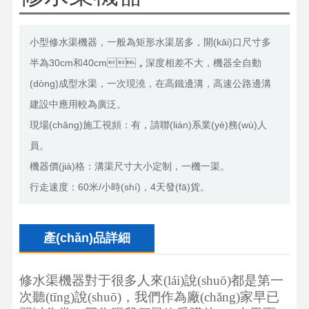
小型修水渠機器，一般為矩形水渠居多，開(kāi)口尺寸多
半為30cm和40cm，深度相差不大，機器全自動
(dòng)成型水渠，一次現澆，在高鐵邊溝，高速公路邊溝
建設中應用較為廣泛。
現場(chǎng)施工視頻：有，請聯(lián)系業(yè)務(wù)人
員。
機器價(jià)格：溝渠尺寸大小定制，一機一渠。
行走速度：60米/小時(shí)，4天發(fā)貨。
產(chǎn)品詳細
修水渠機器對于很多人來(lái)說(shuō)都是第一
次聽(tīng)說(shuō)，我們作為廠(chǎng)家早已