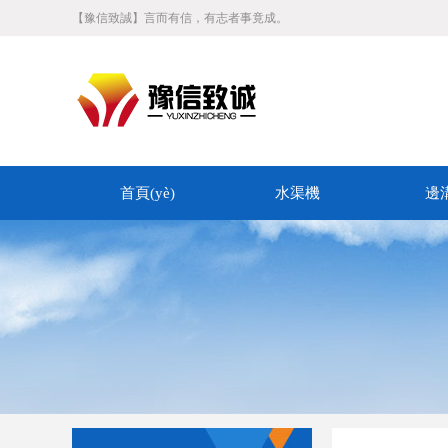
【豫信致誠】言而有信，有志者事竟成。
首頁(yè)
水渠機
邊