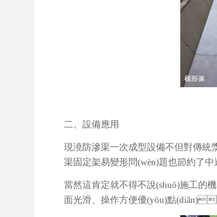
二、設備應用
現澆防滲渠一次成型設備不但對傳統漿砌塊
渠固定架易變形問(wèn)題也節約了中途
當然這肯定就不得不說(shuō)施工的機械
面光滑、操作方便優(yōu)點(diǎn)