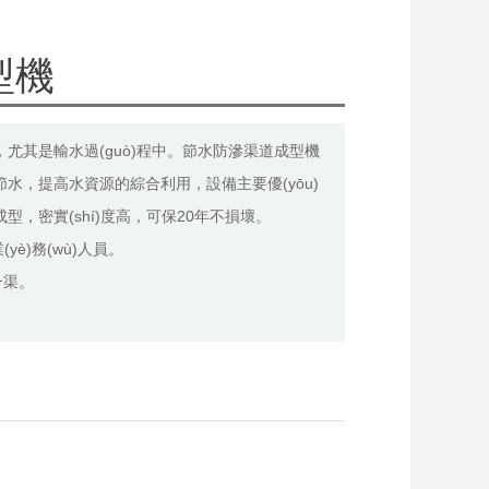
型機
尤其是輸水過(guò)程中。節水防滲渠道成型機
，提高水資源的綜合利用，設備主要優(yōu)
，密實(shí)度高，可保20年不損壞。
(yè)務(wù)人員。
。
。