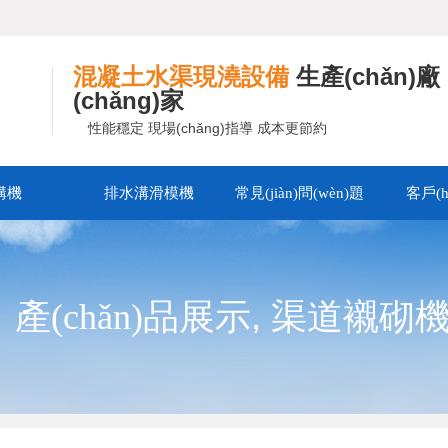
混凝土水渠現澆設備
生產(chǎn)廠
(chǎng)家
性能穩定 現場(chǎng)指導 成本更節約
溝機
排水溝滑模機
常見(jiàn)問(wèn)題
客戶(
,
產(chǎn)品展示
渠道襯砌