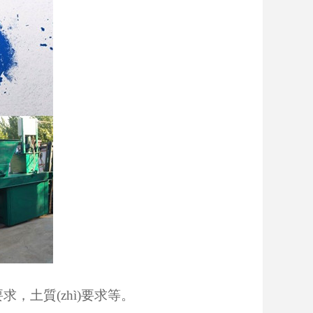
求，土質(zhì)要求等。