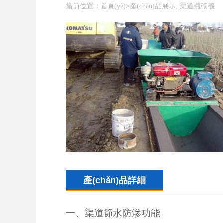
當前位置：
>
,
首頁(yè)
產(chǎn)品展示
渠道襯砌機
產(chǎn)品詳細
一、渠道節水防滲功能