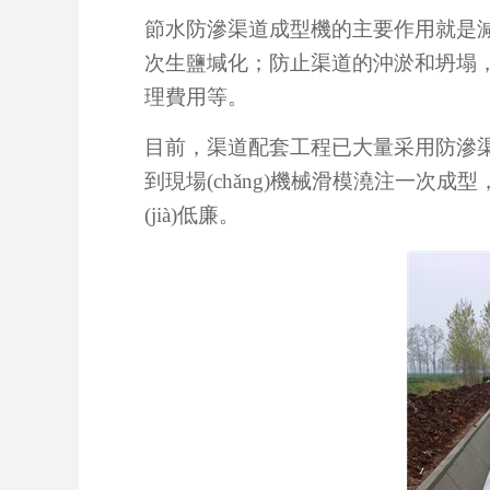
節水防滲渠道成型機的主要作用就是減少渠
次生鹽堿化；防止渠道的沖淤和坍塌
理費用等。
目前，渠道配套工程已大量采用防滲渠輸水
到現場(chǎng)機械滑模澆注一次成型，施
(jià)低廉。