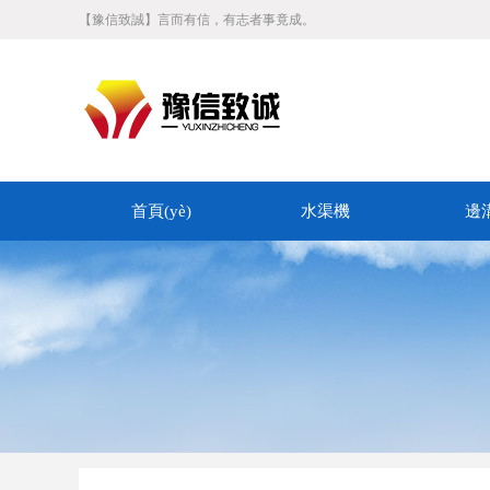
【豫信致誠】言而有信，有志者事竟成。
首頁(yè)
水渠機
邊