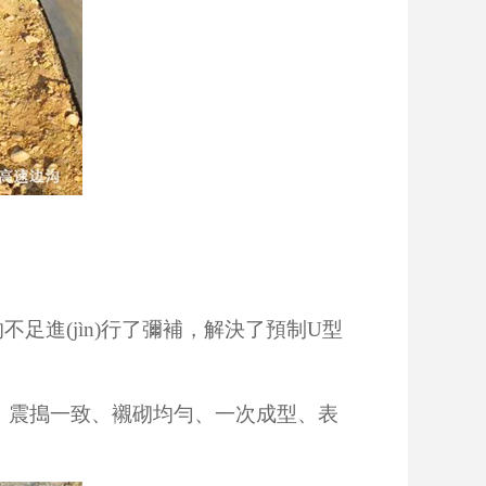
足進(jìn)行了彌補，解決了預制U型
、震搗一致、襯砌均勻、一次成型、表