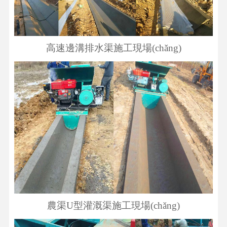
高速邊溝排水渠施工現場(chǎng)
農渠U型灌溉渠施工現場(chǎng)