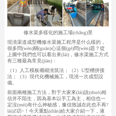
修水渠多樣化的施工場(chǎng)景
現澆渠道成型機修水渠施工程序是什么樣的，
很多問(wèn)關(guān)心這個(gè)問(wèn)題？從
上圖中我們也可以看出來(lái)，修水渠施工方式
有三種最為常見(jiàn)：
（1）人工模板襯砌澆筑法；（2）U型槽拼接
法；（3）現代化機械施工，現澆一次成型設
備。
前面兩種施工方法，對于大家來(lái)說(shuō)相
信并不陌生，因為基本以手工為主，相信也一
定沒(méi)有什么神秘感，豫信致誠在此也不再?
lài)Z叨~！今天重點(diǎn)給大家介紹一下，液