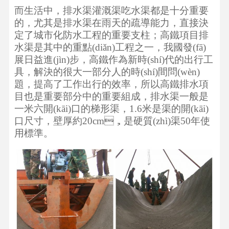
而生活中，排水渠灌溉渠吃水渠都是十分重要
的，尤其是排水渠在雨天的疏導能力，直接決
定了城市化防水工程的重要支柱；高鐵項目排
水渠是其中的重點(diǎn)工程之一，我國發(fā)
展日益進(jìn)步，高鐵作為新時(shí)代的出行工
具，解決的很大一部分人的時(shí)間問(wèn)
題，提高了工作出行的效率，所以高鐵排水項
目也是重要部分中的重要組成，排水渠一般是
一米六開(kāi)口的梯形渠，1.6米是渠的開(kāi)
口尺寸，壁厚約20cm，是硬質(zhì)渠50年使
用標準。