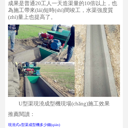
成果是普通20工人一天造渠量的10倍以上，也
為施工帶來(lái)短時(shí)間竣工，水渠強度質
(zhì)量上也提高了。
U型渠現澆成型機現場(chǎng)施工效果
推薦閱讀：
現澆式u型渠成型機多少錢(qián)