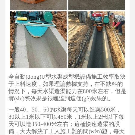
全自動(dòng)U型水渠成型機設備施工效率取決
于上料速度，如果理論數據支持，在不缺料的
情況下，每天水渠造渠能力在800米左右，但是
實(shí)際效果是很難達到這個(gè)效果的。
一般40、50、60的水渠每天可以造渠500米，
80以上1米以下可以450米，1米以上2米以下每
天可以造350-400米左右；
這種快速造渠的設
備，大大解決了工人施工難的問(wèn)題，每天