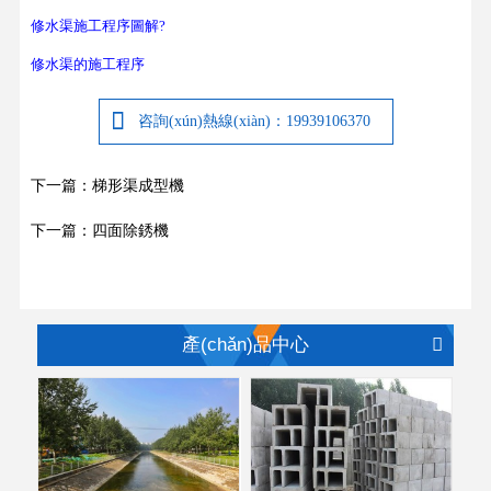
修水渠施工程序圖解?
修水渠的施工程序
咨詢(xún)熱線(xiàn)：19939106370
下一篇：梯形渠成型機
下一篇：四面除銹機
產(chǎn)品中心
查看詳情