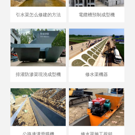
引水渠怎么修建的方法
電纜槽預制成型機
查看詳情
排灌防滲渠現澆成型機
修水渠機器
查看詳情
公路邊溝滑膜機
修水渠施工視頻