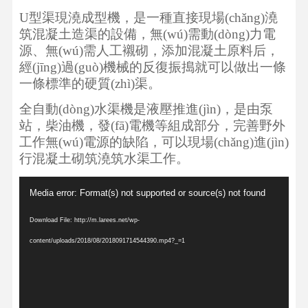
U型渠現澆成型機，是一種直接現場(chǎng)澆
筑混凝土造渠的設備，無(wú)需動(dòng)力電
源、無(wú)需人工襯砌，添加混凝土原料后，
經(jīng)過(guò)機械的反復振搗就可以做出一條
一條標準的硬質(zhì)渠。
全自動(dòng)水渠機是液壓推進(jìn)，是由泵
站，柴油機，發(fā)電機等組成部分，完善野外
工作無(wú)電源的缺陷，可以現場(chǎng)進(jìn)
行混凝土砌筑澆筑水渠工作。
视
Media error: Format(s) not supported or source(s) not found
频
Download File: http://m.larees.net/wp-
播
content/uploads/2018/08/2018091714544390.mp4?_=1
放
器