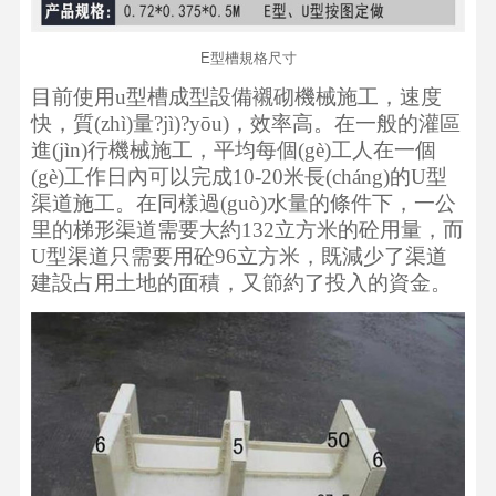
E型槽規格尺寸
目前使用u型槽成型設備襯砌機械施工，速度
快，質(zhì)量?jì)?yōu)，效率高。在一般的灌區
進(jìn)行機械施工，平均每個(gè)工人在一個
(gè)工作日內可以完成10-20米長(cháng)的U型
渠道施工。在同樣過(guò)水量的條件下，一公
里的梯形渠道需要大約132立方米的砼用量，而
U型渠道只需要用砼96立方米，既減少了渠道
建設占用土地的面積，又節約了投入的資金。