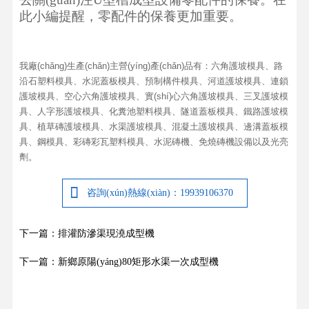
此小編提醒，零配件的保養更加重要。
我廠(chǎng)生產(chǎn)主營(yíng)產(chǎn)品有：六角護坡模具、路
沿石塑料模具、水泥蓋板模具、預制構件模具、河道護坡模具、連鎖
護坡模具、空心六角護坡模具、實(shí)心六角護坡模具、三叉護坡模
具、人字形護坡模具、化糞池塑料模具、隧道蓋板模具、鐵路護坡模
具、植草磚護坡模具、水渠護坡模具、混凝土護坡模具、邊溝蓋板模
具、鋼模具、彩磚彩瓦塑料模具、水泥磚機、免燒磚機設備以及光亮
劑。
咨詢(xún)熱線(xiàn)：19939106370
下一篇：排灌防滲渠現澆成型機
下一篇：新鄉原陽(yáng)80矩形水渠一次成型機