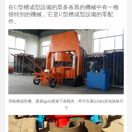
在U型槽成型設備的眾多各異的機械中有一種
很特別的機械，它是U型槽成型設備的零配
件。
預制槽成型機，通過(guò)更換下面模具，即可生產(chǎn)其他規格尺
寸