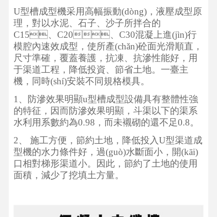
U
型槽成型機采用高幅振動(dòng)，液壓成型原
理，對以水泥、石子、沙子所拌合的
C15、C20、C30混凝上進(jìn)行
模腔內速效成型，使所產(chǎn)砼面光滑順直，
尺寸準確，覆蓋養護，抗凍、抗滲性能好，用
于渠道工程，降低投資、節省土地。一臺主
機，同時(shí)安裝不同規格模具。
1、防滲效果明顯u型槽成型設備具有整體性強
的特征，因而防滲效果明顯，斗渠以下的渠系
水利用系數約為0.98，而未襯砌的還不足0.8。
2、 施工方便，節約土地，降低投入U型渠道成
型機的水力條件好，過(guò)水斷面小，開(kāi)
口相對梯形渠道小。因此，節約了土地的使用
面積，減少了挖填土方量。